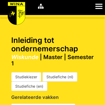
WiNA
MyWiNA
Inleiding tot
ondernemerschap
Wiskunde
| Master | Semester
Career
Home
1
Shop
Schachten
Studiekiezer
Studiefiche (nl)
Studie
Studiefiche (en)
Gerelateerde vakken