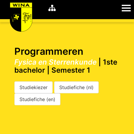
WiNA
MyWiNA
Programmeren
Fysica en Sterrenkunde
| 1ste
bachelor | Semester 1
Career
Home
Shop
Schachten
Studiekiezer
Studiefiche (nl)
Studie
Studiefiche (en)