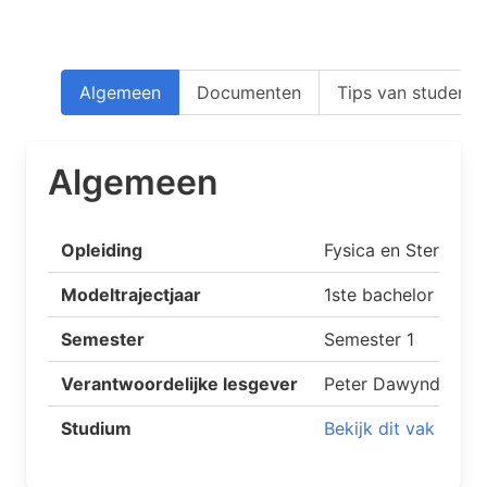
Algemeen
Documenten
Tips van studente
Algemeen
Opleiding
Fysica en Sterrenk
Modeltrajectjaar
1ste bachelor
Semester
Semester 1
Verantwoordelijke lesgever
Peter Dawyndt
Studium
Bekijk dit vak op S