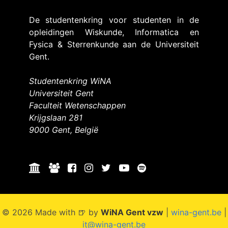
De studentenkring voor studenten in de
opleidingen Wiskunde, Informatica en
Fysica & Sterrenkunde aan de Universiteit
Gent.
Studentenkring WiNA
Universiteit Gent
Faculteit Wetenschappen
Krijgslaan 281
9000 Gent, België
© 2026 Made with 🍺 by
WiNA Gent vzw
|
wina-gent.be
|
it@wina-gent.be