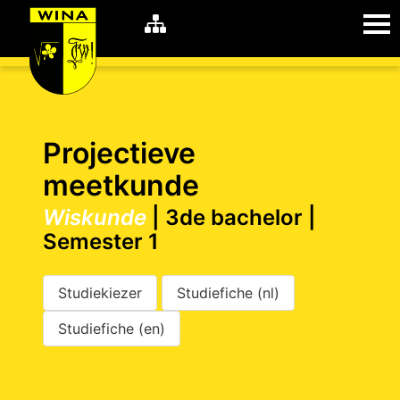
WiNA
MyWiNA
Projectieve
meetkunde
Wiskunde
| 3de bachelor |
Career
Home
Semester 1
Shop
Schachten
Studiekiezer
Studiefiche (nl)
Studie
Studiefiche (en)