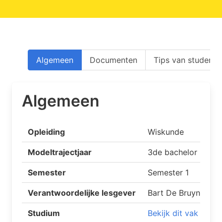
Algemeen
Documenten
Tips van studente
Algemeen
Opleiding
Wiskunde
Modeltrajectjaar
3de bachelor
Semester
Semester 1
Verantwoordelijke lesgever
Bart De Bruyn
Studium
Bekijk dit vak op S