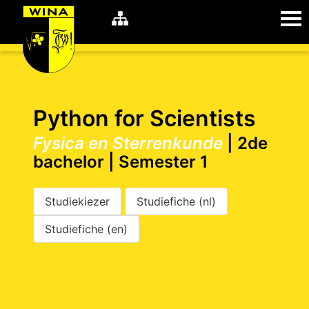
WiNA
MyWiNA
Python for Scientists
Fysica en Sterrenkunde
| 2de
bachelor | Semester 1
Career
Home
Shop
Schachten
Studiekiezer
Studiefiche (nl)
Studie
Studiefiche (en)