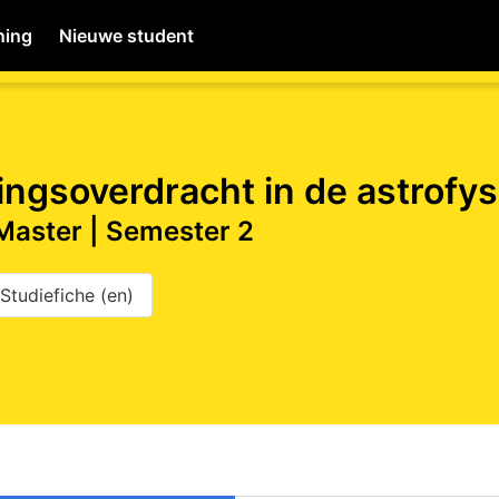
ning
Nieuwe student
MyWiNA
lingsoverdracht in de astrofys
 Master | Semester 2
Home
Studiefiche (en)
Schachten