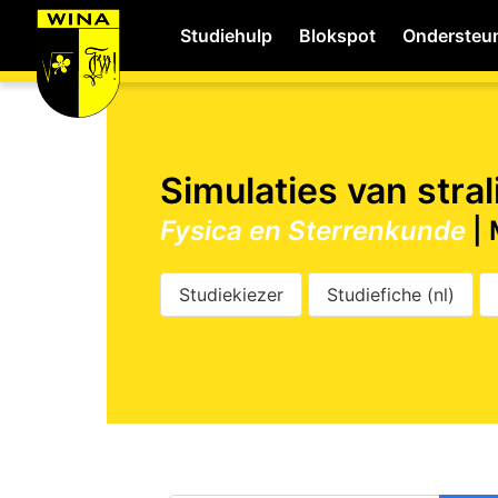
Studiehulp
Blokspot
Ondersteu
WiNA
Simulaties van stra
Fysica en Sterrenkunde
|
Career
Studiekiezer
Studiefiche (nl)
Shop
Studie