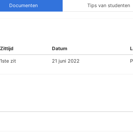
Documenten
Tips van studenten
Zittijd
Datum
L
1ste zit
21 juni 2022
P