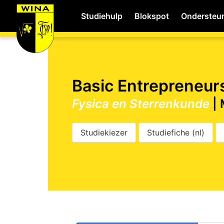
Studiehulp
Blokspot
Ondersteu
WiNA
Basic Entrepreneur
Fysica en Sterrenkunde
|
Career
Studiekiezer
Studiefiche (nl)
Shop
Studie