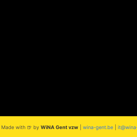
 Made with 🍺 by
WiNA Gent vzw
|
wina-gent.be
|
it@wina