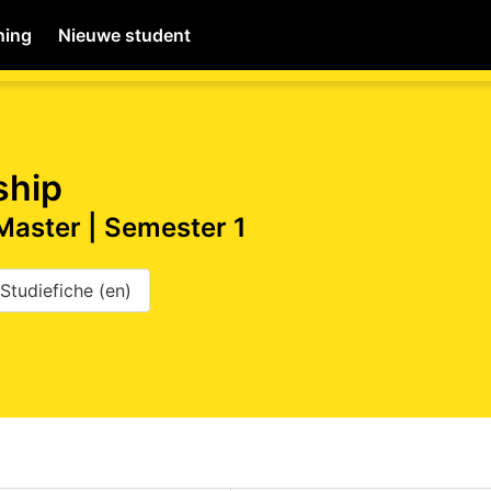
ning
Nieuwe student
MyWiNA
ship
 Master | Semester 1
Home
Studiefiche (en)
Schachten