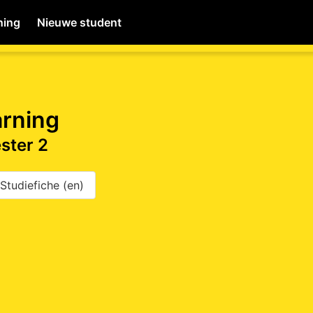
ning
Nieuwe student
MyWiNA
arning
ster 2
Home
Studiefiche (en)
Schachten