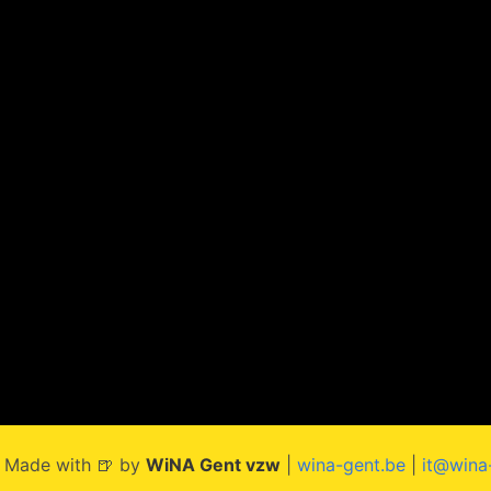
 Made with 🍺 by
WiNA Gent vzw
|
wina-gent.be
|
it@wina