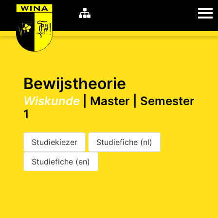
WiNA
MyWiNA
Bewijstheorie
Wiskunde
| Master | Semester
1
Career
Home
Shop
Schachten
Studiekiezer
Studiefiche (nl)
Studie
Studiefiche (en)