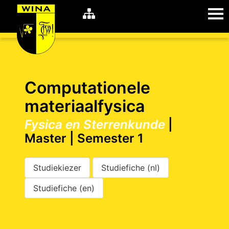
WiNA
MyWiNA
Computationele
materiaalfysica
Fysica en Sterrenkunde
|
Career
Home
Master | Semester 1
Shop
Schachten
Studiekiezer
Studiefiche (nl)
Studie
Studiefiche (en)