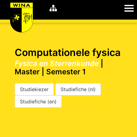
WiNA
MyWiNA
Computationele fysica
Fysica en Sterrenkunde
|
Master | Semester 1
Career
Home
Shop
Schachten
Studiekiezer
Studiefiche (nl)
Studie
Studiefiche (en)