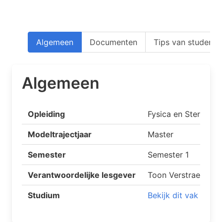
Algemeen
Documenten
Tips van studente
Algemeen
Opleiding
Fysica en Sterrenk
Modeltrajectjaar
Master
Semester
Semester 1
Verantwoordelijke lesgever
Toon Verstraelen
Studium
Bekijk dit vak op S