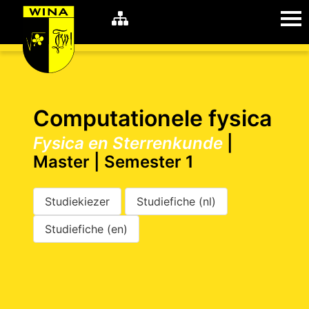
WiNA
MyWiNA
Computationele fysica
Fysica en Sterrenkunde
|
Master | Semester 1
Career
Home
Shop
Schachten
Studiekiezer
Studiefiche (nl)
Studie
Studiefiche (en)